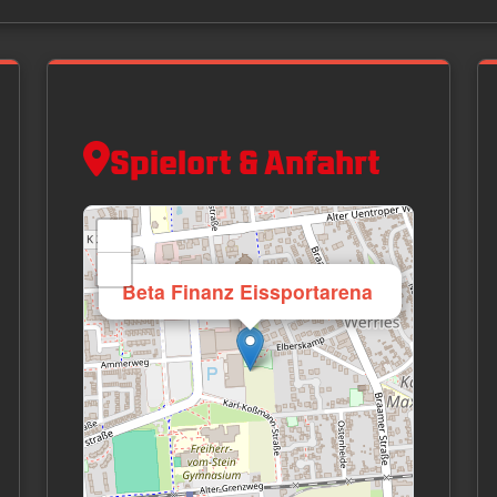
Spielort & Anfahrt
+
−
×
Beta Finanz Eissportarena