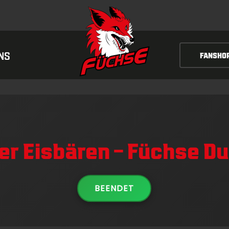
NS
FANSHO
r Eisbären – Füchse Du
BEENDET