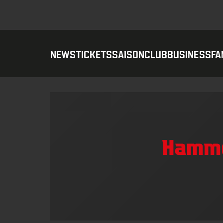
NEWS
TICKETS
SAISON
CLUB
BUSINESS
FA
Hamme