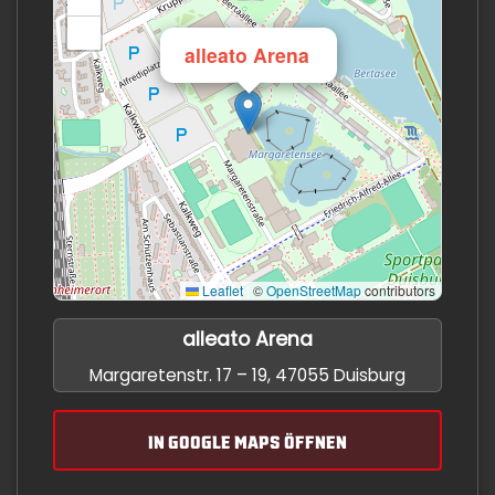
−
×
alleato Arena
Leaflet
|
©
OpenStreetMap
contributors
alleato Arena
Margaretenstr. 17 – 19, 47055 Duisburg
IN GOOGLE MAPS ÖFFNEN