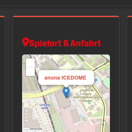
Spielort & Anfahrt
+
−
×
anona ICEDOME