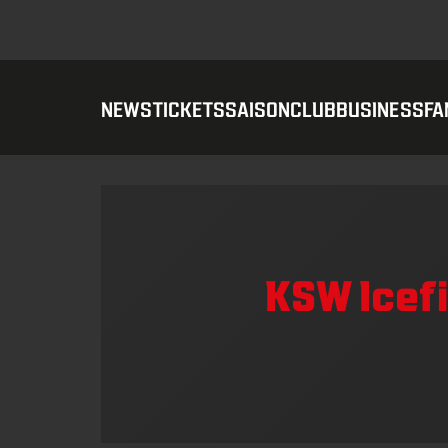
NEWS
TICKETS
SAISON
CLUB
BUSINESS
FA
KSW Icefi