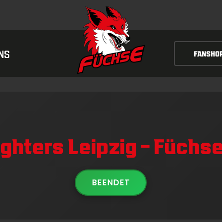
NS
FANSHO
ghters Leipzig – Füchs
BEENDET