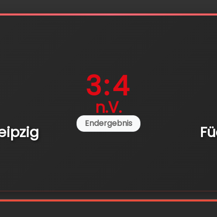
3:4
n.V.
Endergebnis
eipzig
Fü