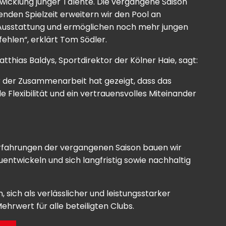
ntwicklung junger Talente. Die vergangene Saison
nden Spielzeit erweitern wir den Pool an
le Ausstattung und ermöglichen noch mehr jungen
ehlen“, erklärt Tom Södler.
hias Baldys, Sportdirektor der Kölner Haie, sagt:
r der Zusammenarbeit hat gezeigt, dass das
 Flexibilität und ein vertrauensvolles Miteinander
Erfahrungen der vergangenen Saison bauen wir
uentwickeln und sich langfristig sowie nachhaltig
sich als verlässlicher und leistungsstarker
hrwert für alle beteiligten Clubs.