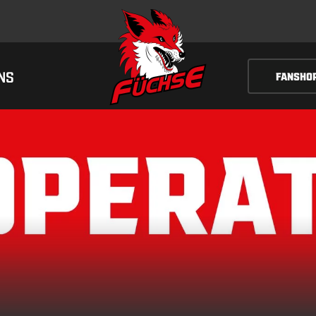
NS
FANSHO