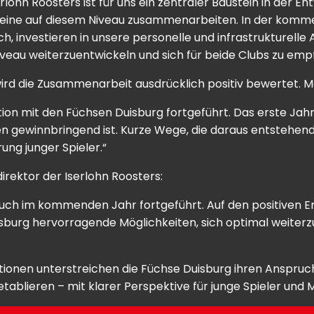
lohn Roosters ist für uns ein zentraler Baustein in der E
reine auf diesem Niveau zusammenarbeiten. In der komme
ch, investieren in unsere personelle und infrastrukturel
veau weiterzuentwickeln und sich für beide Clubs zu empf
d die Zusammenarbeit ausdrücklich positiv bewertet. Matt
ion mit den Füchsen Duisburg fortgeführt. Das erste Jah
en gewinnbringend ist. Kurze Wege, die daraus entstehende
ng junger Spieler.“
irektor der Iserlohn Roosters:
auch im kommenden Jahr fortgeführt. Auf den positiven 
uisburg hervorragende Möglichkeiten, sich optimal weiterz
nen unterstreichen die Füchse Duisburg ihren Anspruch, 
blieren – mit klarer Perspektive für junge Spieler und Me