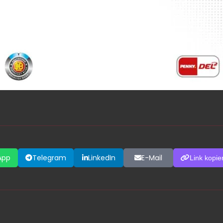
App
Telegram
LinkedIn
E-Mail
Link kopie