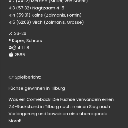
4:2 (44:12) McLeod (Muller, van Soest)
4:3 (57:32) Nagtzaam 4-5
4:4 (59:31) Kalns (Zolmanis, Fomin)
4:5 (62:08) Virch (Zolmanis, Grosse)
🏒 36-26
®️ Küper, Schrörs
⛔️⏱️ 4 ⏸️ 8
🏟 2585
👉 Spielbericht:
Füchse gewinnen in Tilburg
Was ein Comeback! Die Füchse verwandeln einen
2:4-Rückstand in Tilburg noch in einen Sieg nach
Verlängerung und beweisen eine überragende
Moral!