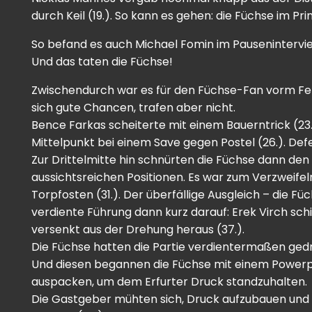
durch Keil (19.). So kann es gehen: die Füchse im Pri
So befand es auch Michael Fomin im Pauseninterview
Und das taten die Füchse!
Zwischendurch war es für den Füchse-Fan vorm Fer
sich gute Chancen, trafen aber nicht.
Bence Farkas scheiterte mit einem Bauerntrick (23.
Mittelpunkt bei einem Save gegen Postel (26.). De
Zur Drittelmitte hin schnürten die Füchse dann den
aussichtsreichen Positionen. Es war zum Verzweife
Torpfosten (31.). Der überfällige Ausgleich – die Fü
verdiente Führung dann kurz darauf: Erek Virch sc
versenkt aus der Drehung heraus (37.).
Die Füchse hatten die Partie verdientermaßen gedre
Und diesen begannen die Füchse mit einem Powerplay
auspacken, um dem Erfurter Druck standzuhalten.
Die Gastgeber mühten sich, Druck aufzubauen und wa