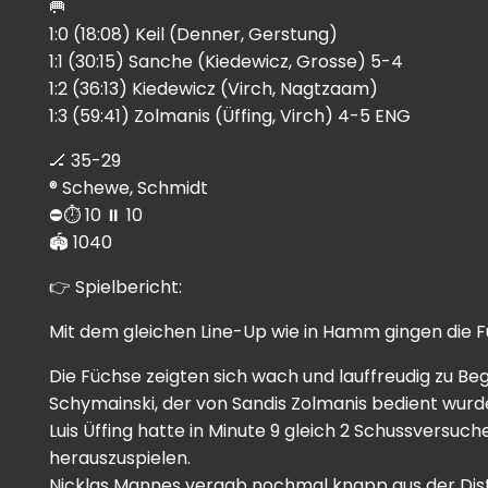
🥅
1:0 (18:08) Keil (Denner, Gerstung)
1:1 (30:15) Sanche (Kiedewicz, Grosse) 5-4
1:2 (36:13) Kiedewicz (Virch, Nagtzaam)
1:3 (59:41) Zolmanis (Üffing, Virch) 4-5 ENG
🏒 35-29
®️ Schewe, Schmidt
⛔️⏱️ 10 ⏸️ 10
🏟 1040
👉 Spielbericht:
Mit dem gleichen Line-Up wie in Hamm gingen die Fü
Die Füchse zeigten sich wach und lauffreudig zu Be
Schymainski, der von Sandis Zolmanis bedient wurde 
Luis Üffing hatte in Minute 9 gleich 2 Schussversu
herauszuspielen.
Nicklas Mannes vergab nochmal knapp aus der Dis