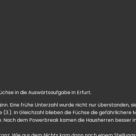
chse in die Auswärtsaufgabe in Erfurt.
ginn. Eine frühe Unterzahl wurde nicht nur überstanden, 
(3.). In Gleichzahl blieben die Füchse die gefährlichere
che. Nach dem Powerbreak kamen die Hausherren besser in
tanz. Wie aus dem Nichts kam dann nach einem Stellung