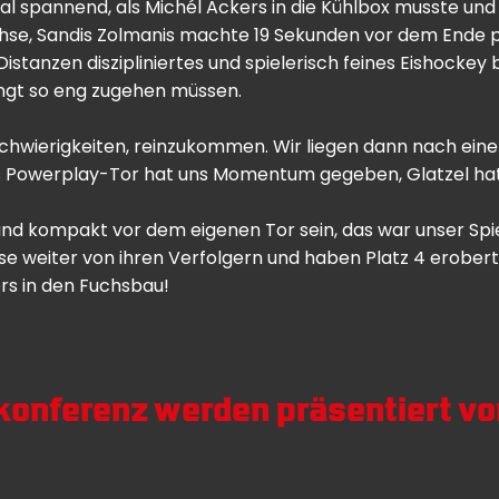
 spannend, als Michél Ackers in die Kühlbox musste und 
üchse, Sandis Zolmanis machte 19 Sekunden vor dem Ende
 Distanzen diszipliniertes und spielerisch feines Eishocke
ingt so eng zugehen müssen.
n Schwierigkeiten, reinzukommen. Wir liegen dann nach ein
as Powerplay-Tor hat uns Momentum gegeben, Glatzel hatte
und kompakt vor dem eigenen Tor sein, das war unser Spie
hse weiter von ihren Verfolgern und haben Platz 4 erobert
rs in den Fuchsbau!
ekonferenz werden präsentiert v