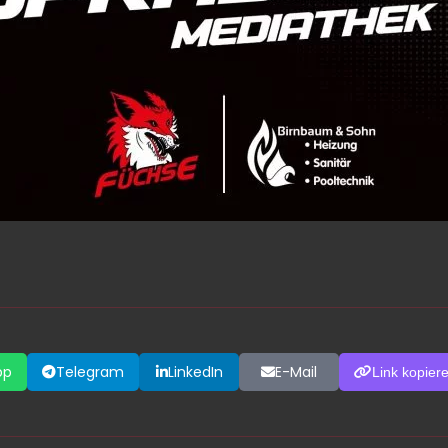
pp
Telegram
LinkedIn
E-Mail
Link kopier