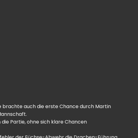
sie brachte auch die erste Chance durch Martin
 Mannschaft.
 die Partie, ohne sich klare Chancen
sfehler der Füchse-Abwehr die Drachen-Führung