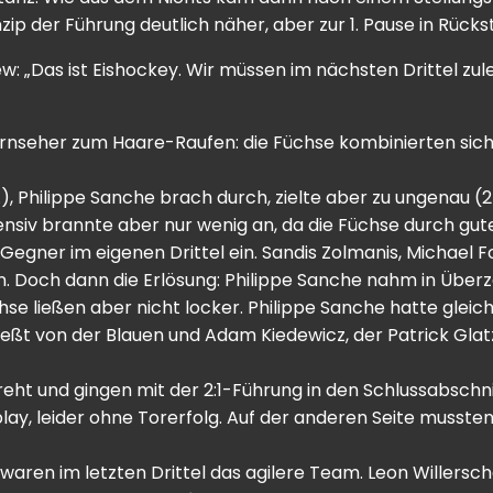
nzip der Führung deutlich näher, aber zur 1. Pause in Rücks
: „Das ist Eishockey. Wir müssen im nächsten Drittel zul
nseher zum Haare-Raufen: die Füchse kombinierten sich
), Philippe Sanche brach durch, zielte aber zu ungenau (2
fensiv brannte aber nur wenig an, da die Füchse durch g
 Gegner im eigenen Drittel ein. Sandis Zolmanis, Michael
ln. Doch dann die Erlösung: Philippe Sanche nahm in Übe
chse ließen aber nicht locker. Philippe Sanche hatte gleich
hießt von der Blauen und Adam Kiedewicz, der Patrick Gla
ht und gingen mit der 2:1-Führung in den Schlussabschni
, leider ohne Torerfolg. Auf der anderen Seite mussten d
ren im letzten Drittel das agilere Team. Leon Willersch