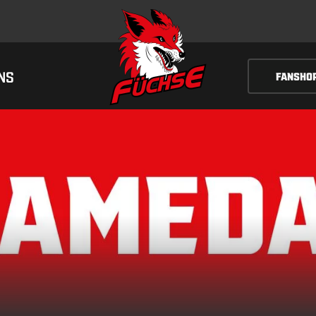
NS
FANSHO