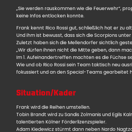
„Sie werden rauskommen wie die Feuerwehr“, prop
keine Infos entlocken konnte.
Frank kennt Rico Rossi gut, schließlich hat er zu a
Und ihm ist bewusst, dass sich die Scorpions unte
Zuletzt haben sich die Mellendorfer sichtlich gest
„Wir dürfen ihnen nicht die Mitte geben, dann mach
Im 1. Aufeinandertreffen machten es die Füchse se
Wie und ob Rico Rossi sein Team taktisch neu ausri
fokussiert und an den Special-Teams gearbeitet 
Situation/Kader
Frank wird die Reihen umstellen.
Tobin Brandt wird zu Sandis Zolmanis und Egils Kalns
talentierten Kölner Förderlizenzspieler.
Adam Kiedewicz stürmt dann neben Nardo Nagtz