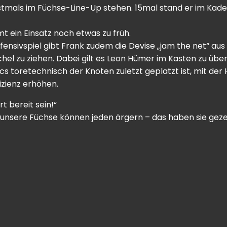
rstmals im Füchse-Line-Up stehen. 15mal stand er im Kade
mt ein Einsatz noch etwas zu früh.
ensivspiel gibt Frank zudem die Devise „jam the net“ au
l zu ziehen. Dabei gilt es Leon Hümer im Kasten zu überw
cs toretechnisch der Knoten zuletzt geplatzt ist, mit der
izienz erhöhen.
rt bereit sein!“
d unsere Füchse können jeden ärgern – das haben sie geze