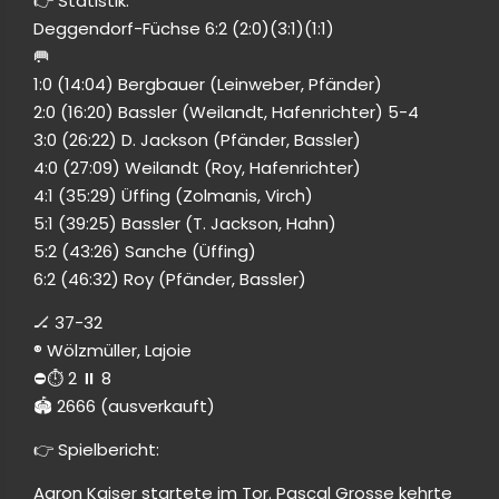
👉 Statistik:
Deggendorf-Füchse 6:2 (2:0)(3:1)(1:1)
🥅
1:0 (14:04) Bergbauer (Leinweber, Pfänder)
2:0 (16:20) Bassler (Weilandt, Hafenrichter) 5-4
3:0 (26:22) D. Jackson (Pfänder, Bassler)
4:0 (27:09) Weilandt (Roy, Hafenrichter)
4:1 (35:29) Üffing (Zolmanis, Virch)
5:1 (39:25) Bassler (T. Jackson, Hahn)
5:2 (43:26) Sanche (Üffing)
6:2 (46:32) Roy (Pfänder, Bassler)
🏒 37-32
®️ Wölzmüller, Lajoie
⛔️⏱️ 2 ⏸️ 8
🏟 2666 (ausverkauft)
👉 Spielbericht:
Aaron Kaiser startete im Tor. Pascal Grosse kehrte