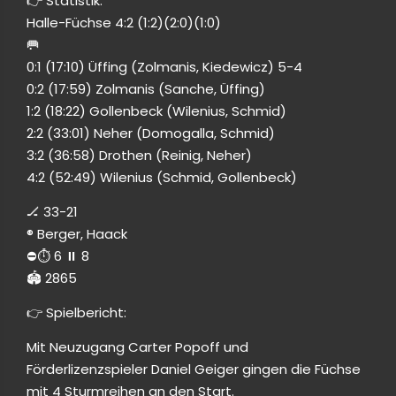
👉 Statistik:
Halle-Füchse 4:2 (1:2)(2:0)(1:0)
🥅
0:1 (17:10) Üffing (Zolmanis, Kiedewicz) 5-4
0:2 (17:59) Zolmanis (Sanche, Üffing)
1:2 (18:22) Gollenbeck (Wilenius, Schmid)
2:2 (33:01) Neher (Domogalla, Schmid)
3:2 (36:58) Drothen (Reinig, Neher)
4:2 (52:49) Wilenius (Schmid, Gollenbeck)
🏒 33-21
®️ Berger, Haack
⛔️⏱️ 6 ⏸️ 8
🏟 2865
👉 Spielbericht:
Mit Neuzugang Carter Popoff und
Förderlizenzspieler Daniel Geiger gingen die Füchse
mit 4 Sturmreihen an den Start.