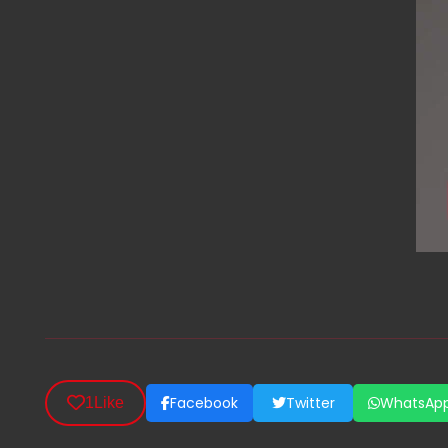
Facebook
Twitter
WhatsAp
1
Like