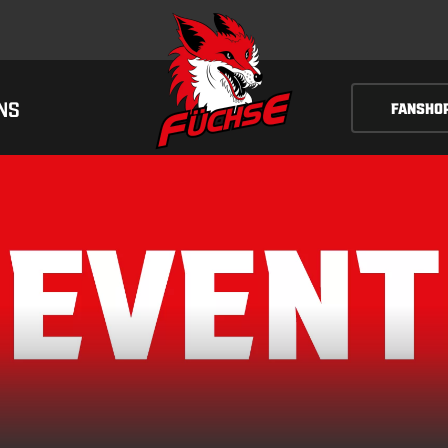
NS
FANSHO