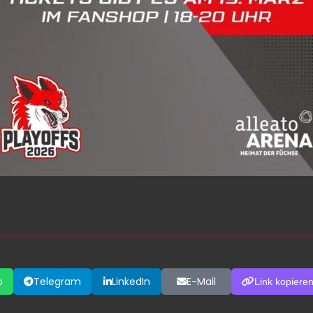
p
Telegram
LinkedIn
E-Mail
Link kopiere