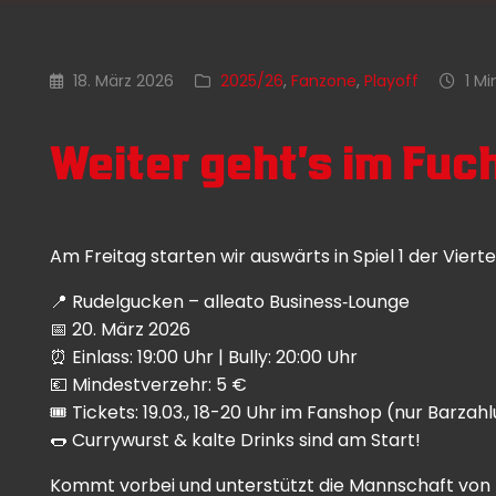
18. März 2026
2025/26
,
Fanzone
,
Playoff
1 Mi
Weiter geht’s im Fuc
Am Freitag starten wir auswärts in Spiel 1 der Vie
📍 Rudelgucken – alleato Business‑Lounge
📅 20. März 2026
⏰ Einlass: 19:00 Uhr | Bully: 20:00 Uhr
💶 Mindestverzehr: 5 €
🎟️ Tickets: 19.03., 18-20 Uhr im Fanshop (nur Barzah
🌭 Currywurst & kalte Drinks sind am Start!
Kommt vorbei und unterstützt die Mannschaft von 