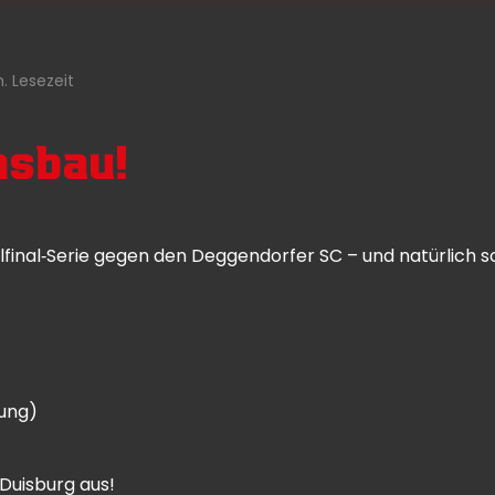
n. Lesezeit
hsbau!
rtelfinal‑Serie gegen den Deggendorfer SC – und natürlich
lung)
Duisburg aus!