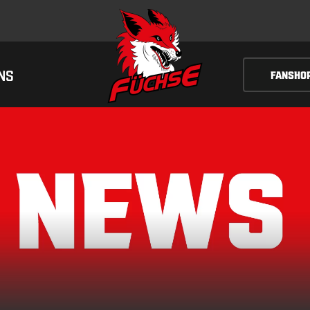
NS
FANSHO