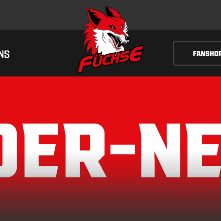
NS
FANSHO