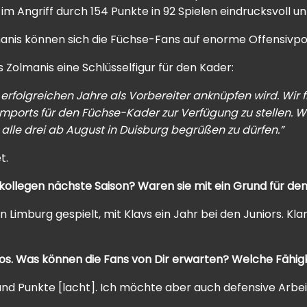
 im Angriff durch 154 Punkte in 92 Spielen eindrucksvoll un
lmanis können sich die Füchse-Fans auf enorme Offensivp
 Zolmanis eine Schlüsselfigur für den Kader:
erfolgreichen Jahre als Vorbereiter anknüpfen wird. Wir fr
Imports für den Füchse-Kader zur Verfügung zu stellen. W
lle drei ab August in Duisburg begrüßen zu dürfen.”
t.
ollegen nächste Saison? Waren sie mit ein Grund für de
in Limburg gespielt, mit Klavs ein Jahr bei den Juniors.
Kla
itos. Was können die Fans von Dir erwarten? Welche Fähi
 und Punkte [lacht]. Ich möchte aber auch defensive Arbei