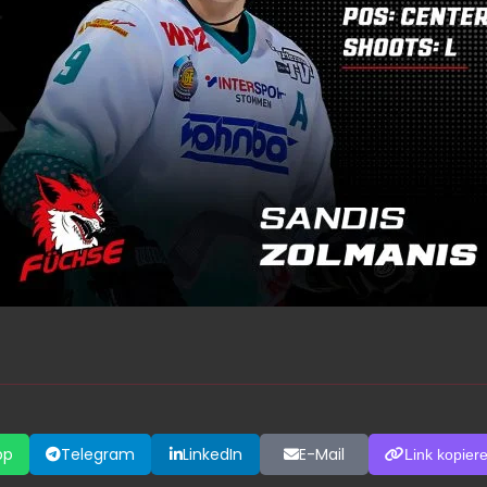
pp
Telegram
LinkedIn
E-Mail
Link kopier